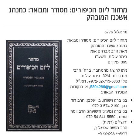
מחזור ליום הכיפורים: מסודר ומבואר: כמנהג
אשכנז המובהק
18 אלול 5776
מחזור ליום הכיפורים: מסודר ומבואר:
כמנהג אשכנז המובהק
מאת הרב אברהם אומן
ביתר עילית, תשע״ו
395 עמודים
ניתן להשיג מהמחבר, ברח׳ הרבי
מנדבורנה 32/4, ביתר עילית,
טל׳
+972-52-713-5863
, דוא״ל
5804286@gmail.com
, או בנקודות
המכירה הבאות:
בני ברק (ישורון, בן יעקב): הרב דוד
כהן,
+972-3-574-2190
בני ברק (מעייני הישועה): הרב יוסף
הופנר,
+972-54-841-5550
ירושלים (רמות):
הרב מנשה שטיגליץ,
+972-2-587-9611