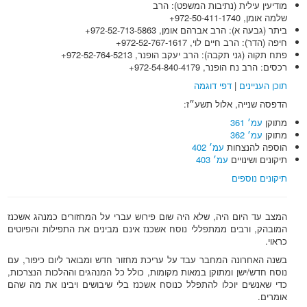
מודיעין עילית (נתיבות המשפט): הרב
שלמה אומן,
+972-50-411-1740
ביתר (גבעה א): הרב אברהם אומן,
+972-52-713-5863
חיפה (הדר): הרב חיים לוי,
+972-52-767-1617
פתח תקוה (גני תקבה): הרב יעקב הופנר,
+972-52-764-5213
רכסים: הרב נח הופנר,
+972-54-840-4179
תוכן העניינים
|
דפי דוגמה
הדפסה שנייה, אלול תשע״ז:
מתוקן
עמ׳ 361
מתוקן
עמ׳ 362
הוספה להנצחות
עמ׳ 402
תיקונים ושינויים
עמ׳ 403
תיקונים נוספים
המצב עד היום היה, שלא היה שום פירוש עברי על המחזורים כמנהג אשכנז
המובהק, ורבים ממתפללי נוסח אשכנז אינם מבינים את התפילות והפיוטים
כראוי.
בשנה האחרונה המחבר עבד על עריכת מחזור חדש ומבואר ליום כיפור, עם
נוסח חדש/ישן ומתוקן במאות מקומות, כולל כל המנהגים וההלכות הנצרכות,
כדי שאנשים יוכלו להתפלל כנוסח אשכנז בלי שיבושים ויבינו את מה שהם
אומרים.